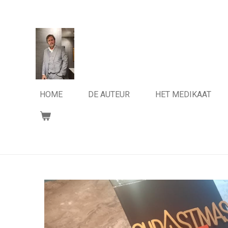
Ga
direct
naar
de
hoofdinhoud
HOME
DE AUTEUR
HET MEDIKAAT