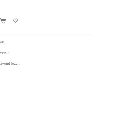
oek.
versie
eravond lezen